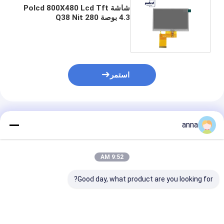
شاشة Polcd 800X480 Lcd Tft
4.3 بوصة 280 Q38 Nit
Raspberry Pi تعمل باللمس
استمر
المنتجات الموصى بها
anna
9:52 AM
Good day, what product are you looking for?
Polcd درجة حرارة
Polcd 12 0'CLOCK
d Mcu Rgb Spi