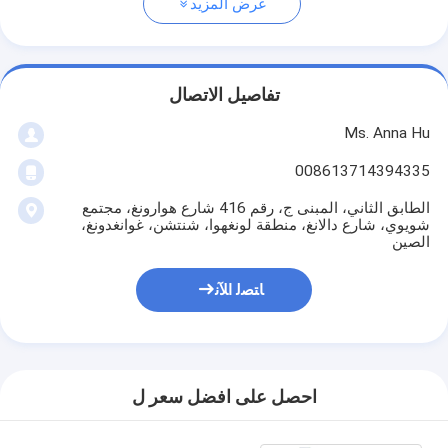
عرض المزيد
تفاصيل الاتصال
Ms. Anna Hu
008613714394335
الطابق الثاني، المبنى ج، رقم 416 شارع هوارونغ، مجتمع
شويوي، شارع دالانغ، منطقة لونغهوا، شنتشن، غوانغدونغ،
الصين
ﺎﺘﺼﻟ ﺍﻶﻧ
احصل على افضل سعر ل