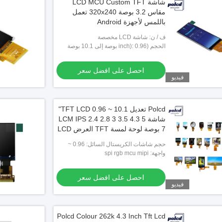
شاشة LCD MCU Custom TFT
مقاس 3.2 بوصة 320x240 تعمل
باللمس لأجهزة Android
ف / ن: شاشة LCD مخصصة
الحجم (inch): 0.96 بوصة إلى 10.1 بوصة
تخصيص
احصل على افضل سعر
فيديو
Polcd تعديل TFT LCD 0.96 ~ 10.1"
شاشة LCM IPS 2.4 2.8 3 3.5 4.3 5
7 بوصة لوحة لمسة TFT العرض LCD
Module
حجم شاشات الكريستال السائل: 0.96 ~
10.1 بوصة
واجهة: spi rgb mcu mipi
احصل على افضل سعر
فيديو
Polcd Colour 262k 4.3 Inch Tft Lcd