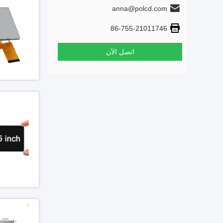
anna@polcd.com
86-755-21011746
اتصل الآن