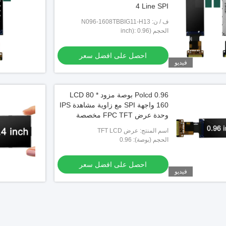
4 Line SPI
ف / ن: N096-1608TBBIG11-H13
الحجم (inch): 0.96
احصل على افضل سعر
فيديو
Polcd 0.96 بوصة مزود LCD 80 *
160 واجهة SPI مع زاوية مشاهدة IPS
وحدة عرض FPC TFT مخصصة
اسم المنتج: عرض TFT LCD
الحجم (بوصة): 0.96
احصل على افضل سعر
فيديو