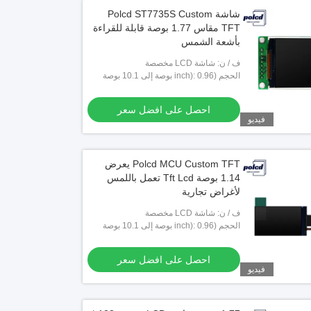
شاشة Polcd ST7735S Custom
TFT مقاس 1.77 بوصة قابلة للقراءة
بأشعة الشمس
ف / ن: شاشة LCD مخصصة
الحجم (inch): 0.96 بوصة إلى 10.1 بوصة
تخصيص
احصل على افضل سعر
فيديو
Polcd MCU Custom TFT يعرض
1.14 بوصة Tft Lcd تعمل باللمس
لأغراض تجارية
ف / ن: شاشة LCD مخصصة
الحجم (inch): 0.96 بوصة إلى 10.1 بوصة
تخصيص
احصل على افضل سعر
فيديو