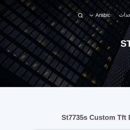
حداث
Arabic
S
St7735s Custom Tft 