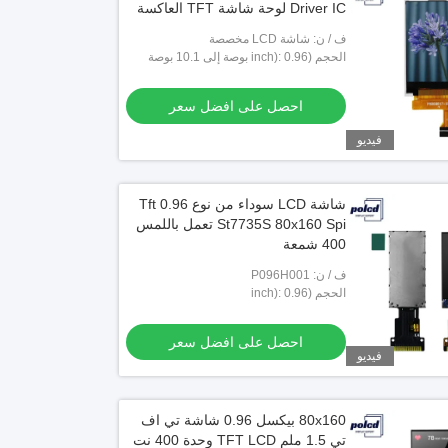
Driver IC لوحة شاشة TFT العاكسة
ف / ن: شاشة LCD مخصصة
الحجم (inch): 0.96 بوصة إلى 10.1 بوصة
تخصيص
احصل على افضل سعر
فيديو
شاشة LCD سوداء من نوع Tft 0.96
St7735S 80x160 Spi تعمل باللمس
400 شمعة
ف / ن: P096H001
الحجم (inch): 0.96
احصل على افضل سعر
فيديو
80x160 بيكسل 0.96 شاشة تي اف
تي 1.5 ملم TFT LCD وحدة 400 نت