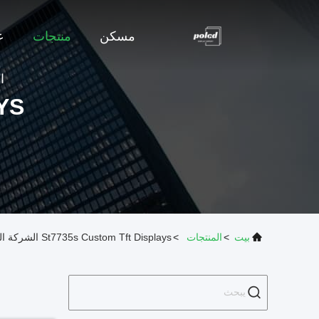
مسكن
منتجات
ع
ا
YS
بيت
>
المنتجات
>
St7735s Custom Tft Displays الشركة المصنعة عبر الإنترنت