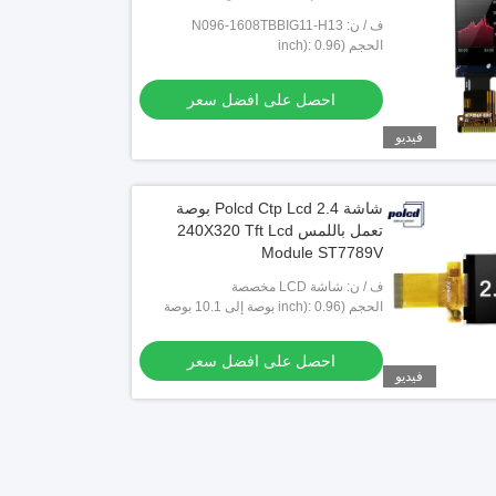
ف / ن: N096-1608TBBIG11-H13
الحجم (inch): 0.96
احصل على افضل سعر
فيديو
شاشة Polcd Ctp Lcd 2.4 بوصة
تعمل باللمس 240X320 Tft Lcd
Module ST7789V
ف / ن: شاشة LCD مخصصة
الحجم (inch): 0.96 بوصة إلى 10.1 بوصة
تخصيص
احصل على افضل سعر
فيديو