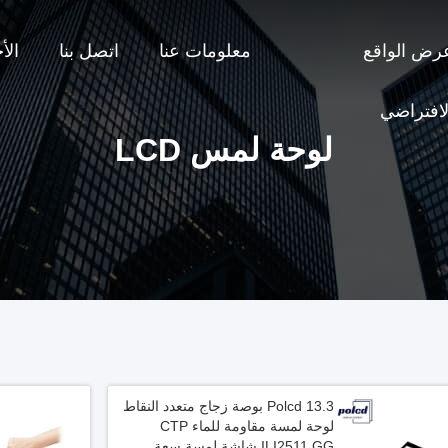
رض الواقع
معلومات عنا
اتصل بنا
الأ
لافتراضي
لوحة لمس LCD
Polcd 13.3 بوصة زجاج متعدد النقاط
لوحة لمسة مقاومة للماء CTP
ILI2511 GG شاشة لمسة سعة