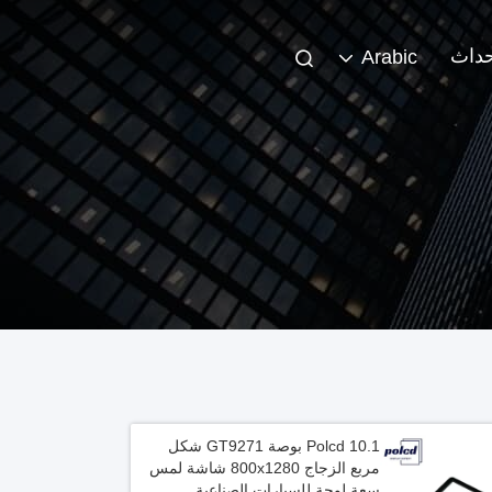
حداث
Arabic
Polcd 10.1 بوصة GT9271 شكل
مربع الزجاج 800x1280 شاشة لمس
سعة لوحة للسيارات الصناعية