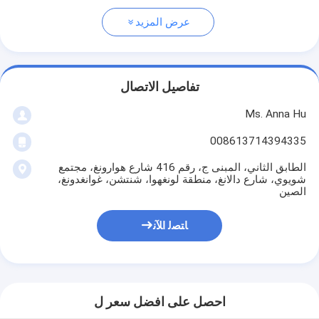
عرض المزيد
تفاصيل الاتصال
Ms. Anna Hu
008613714394335
الطابق الثاني، المبنى ج، رقم 416 شارع هوارونغ، مجتمع
شويوي، شارع دالانغ، منطقة لونغهوا، شنتشن، غوانغدونغ،
الصين
ﺎﺘﺼﻟ ﺍﻶﻧ
احصل على افضل سعر ل