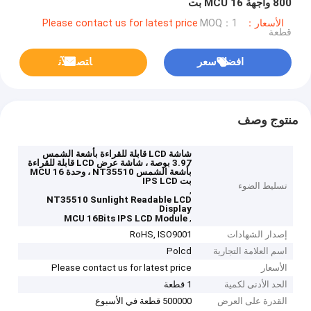
800 واجهة MCU 16 بت
الأسعار：Please contact us for latest price
MOQ：1
قطعة
افضل سعر
ﺎﺘﺼﻟ ﺍﻶﻧ
منتوج وصف
شاشة LCD قابلة للقراءة بأشعة الشمس
3.97 بوصة ، شاشة عرض LCD قابلة للقراءة
بأشعة الشمس NT35510 ، وحدة MCU 16
بت IPS LCD
تسليط الضوء
,
NT35510 Sunlight Readable LCD
Display
,
MCU 16Bits IPS LCD Module
إصدار الشهادات
RoHS, ISO9001
اسم العلامة التجارية
Polcd
الأسعار
Please contact us for latest price
الحد الأدنى لكمية
1 قطعة
القدرة على العرض
500000 قطعة في الأسبوع