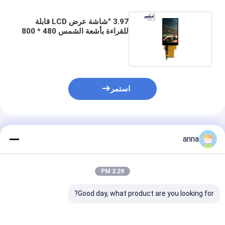
3.97 "شاشة عرض LCD قابلة
للقراءة بأشعة الشمس 480 * 800
واجهة MCU 16 بت
استمر
المنتجات الموصى بها
anna
2:29 PM
Good day, what product are you looking for?