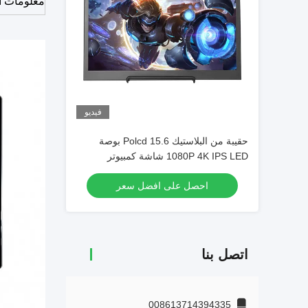
معلومات ا
فيديو
حقيبة من البلاستيك Polcd 15.6 بوصة
1080P 4K IPS LED شاشة كمبيوتر
محمول للألعاب
احصل على افضل سعر
اتصل بنا
008613714394335