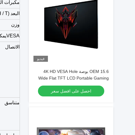
مكبرات ا
البعد (W / H / T)
وزن
VESA
يمك
الاتصال
فيديو
OEM 15.6 بوصة 4K HD VESA Hole
Wide Flat TFT LCD Portable Gaming
Monitor 3840x2160
احصل على افضل سعر
متناسق