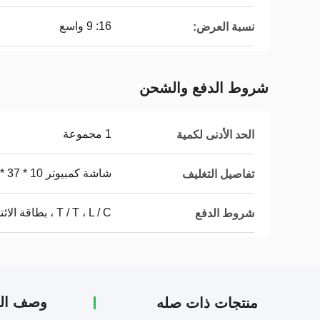
16: 9 واسع
نسبة العرض:
شروط الدفع والشحن
1 مجموعة
الحد الأدنى لكمية
شاشة كمبيوتر LED 41 * 37 * 10 سم
تفاصيل التغليف
T / T ، L / C ، بطاقة الائتمان ، باي بال
شروط الدفع
وصف الم
منتجات ذات صله