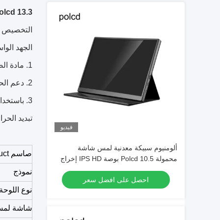
Polcd 13.3 بوصة 1080p VESA Hole Flat Studio Speaker PC LCD للألعاب شاشة محمولة لأجهزة ا
التخصيص ال
الجهد الواسع ، إلخ. ODM
1. مادة الصفائح المعدنية المدرفلة على البارد ، غلاف قوي ، صدمات ، مضاد للتدخل ؛
2. دعم الحائط ، سطح المكتب ، التثبيت المدمج ؛
3. باستخدام شاشة عالية السطوع الصناعية ، وحياة أطول ؛
تبديد الحر
فيديو
ألومنيوم سبيكة معدنية لمس شاشة
ص
اسم roduct
محمولة Polcd 10.5 بوصة IPS HD إخراج
الصوت
نموذج
احصل على افضل سعر
نوع اللوحة
شاشة لمس