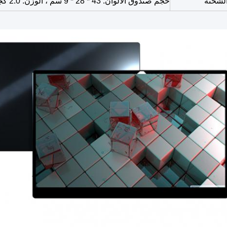
لشحنة
حجم صندوق الألوان: 43 * 28 * 9 سم ، الوزن: 2.0 كجم