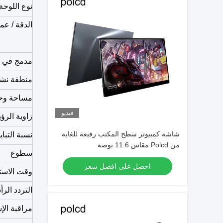
نوع اللوحة
الدقة / عم
مدمج في ا
منطقة نش
مساحة وحد
فيديو
زاوية الرؤية ( / L / R
شاشة كمبيوتر سطح المكتب رفيعة للغاية
نسبة التباي
من Polcd مقاس 11.6 بوصة
سطوع
احصل على افضل سعر
وقت الاست
التردد الر
مراقبة الإ