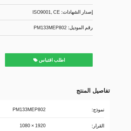
إصدار الشهادات:
ISO9001, CE
رقم الموديل:
PM133MEP802
اطلب اقتباس
تفاصيل المنتج
PM133MEP802
نموذج:
1920 × 1080
القرار: