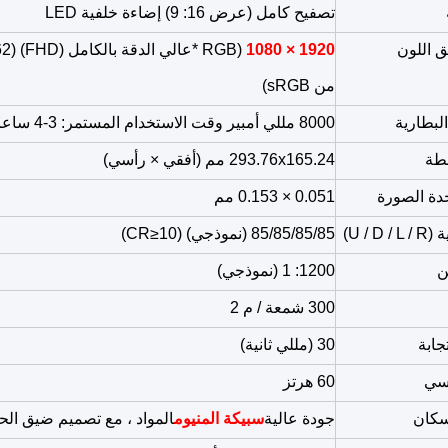
تصفيح كامل (عرض 16: 9) إضاءة خلفية LED
ق اللون
1920 × 1080
(RGB *
من sRGB)
لبطارية
8000 مللي أمبير وقت الاستخدام المستمر: 3-4 ساعات
طة
293.76x165.24 مم (أفقي × رأسي)
ة الصورة
0.051 × 0.153 مم
U / D)
85/85/85/85 (نموذجي) (CR≥10)
ن
1200: 1 (نموذجي)
300 شمعة / م 2
جابة
30 (مللي ثانية)
أسي
60 هرتز
سكان
جودة عالية
سبيكة المنيوم
المواد ، مع تصميم ضيق الح