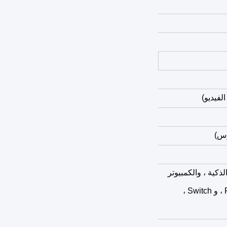
زة HD و Type-C: الهواتف الذكية ، والكمبيوتر
المحمول ، و PS5 ، و PlayStation 4 ، و PlayStation ، و Switch ،