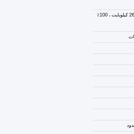
عالي الدقة بالكامل (FHD) (262 كيلوبايت ، 100٪
دود