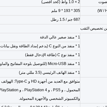
لصوت
2 × 1.0 واط (كحد أقصى)
305 * 193 * 9 ملم
687 جم / 1.5 رطل
ن تخصيص الثقب
1 * منفذ صغير عالي الدقة
1 * منفذ من النوع C (يدعم إمداد الطاقة ونقل بيانات الفيديو)
1 * منفذ نوع C (طاقة الإدخال فقط)
1 * منفذ Micro-USB (للتوصيل بلوحة المفاتيح والماوس)
1 * منفذ الهاتف الرئيسي (3.5 مللي متر)
متوافق مع العديد من أجه
والكمبيوتر الشخصي والأجهزة المحمولة.