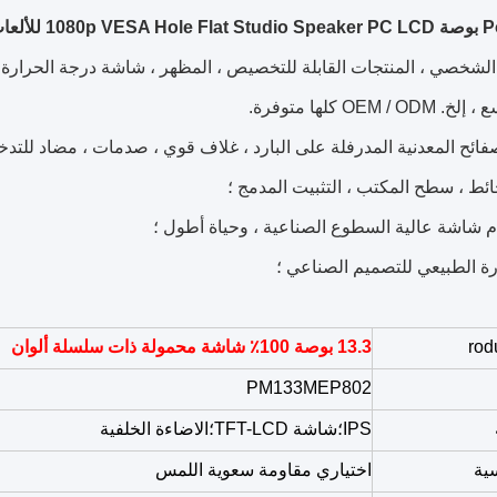
لكمبيوتر المحمول
شخصي ، المنتجات القابلة للتخصيص ، المظهر ، شاشة درجة الحرارة الع
OEM /  كلها متوفرة.
ارة الطبيعي للتصميم الصناعي ؛
13.3 بوصة 100٪ شاشة محمولة ذات سلسلة ألوان
PM1
33
MEP802
IPS
؛
شاشة TFT-LCD
؛
الاضاءة الخلفية
ية
اختياري مقاومة سعوية اللمس