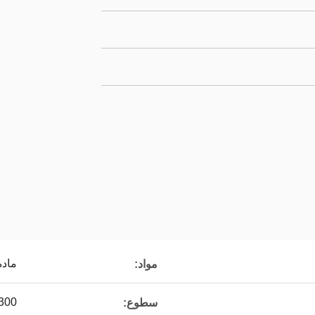
مادة
مواد:
300 شمعة / م 
سطوع: