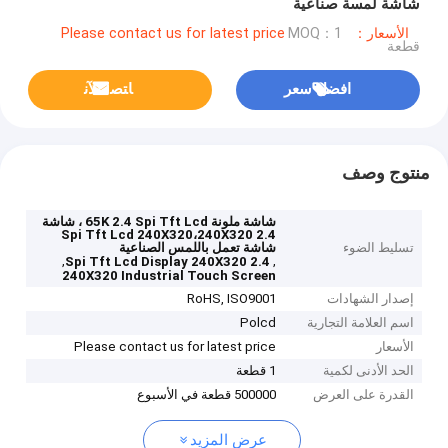
شاشة لمسة صناعية
الأسعار：Please contact us for latest price
MOQ：1
قطعة
افضل سعر
ﺎﺘﺼﻟ ﺍﻶﻧ
منتوج وصف
شاشة ملونة 65K 2.4 Spi Tft Lcd ، شاشة
2.4 Spi Tft Lcd 240X320،240X320
تسليط الضوء
شاشة تعمل باللمس الصناعية
,
,
2.4 Spi Tft Lcd Display 240X320
240X320 Industrial Touch Screen
إصدار الشهادات
RoHS, ISO9001
اسم العلامة التجارية
Polcd
الأسعار
Please contact us for latest price
الحد الأدنى لكمية
1 قطعة
القدرة على العرض
500000 قطعة في الأسبوع
عرض المزيد