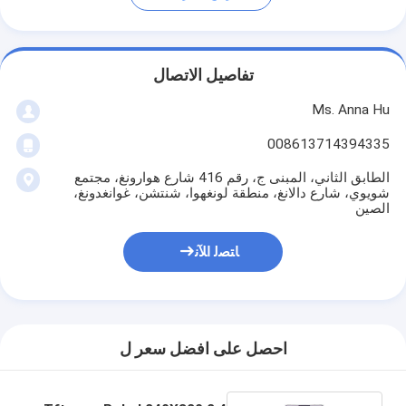
تفاصيل الاتصال
Ms. Anna Hu
008613714394335
الطابق الثاني، المبنى ج، رقم 416 شارع هوارونغ، مجتمع
شويوي، شارع دالانغ، منطقة لونغهوا، شنتشن، غوانغدونغ،
الصين
ﺎﺘﺼﻟ ﺍﻶﻧ
احصل على افضل سعر ل