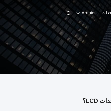
حداث
Arabic
 LCD؟