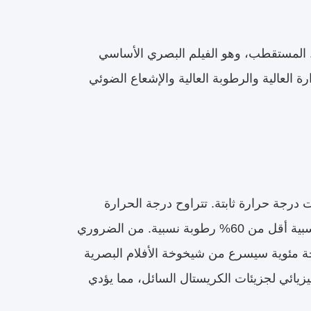
 المستقطب، وهو الفيلم البصري الأساسي
 العالية والرطوبة العالية والإشعاع الضوئي
درجة حرارة ثابتة. تتراوح درجة الحرارة
المحيطة الموصى بها من 10 درجات مئوية إلى 30 درجة مئوية، مع رطوبة نسبية أقل من 60% رطوبة نسبية. من الضروري
ثف داخل المعدات. التخزين طويل الأمد في بيئات تزيد عن 40 درجة مئوية سيسرع من شيخوخة الأفلام البصرية
0 درجة مئوية على النشاط الفيزيائي لجزيئات الكريستال السائل، مما يؤدي