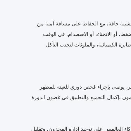
ة جافة، مع الحفاظ على مسافة آمنة من
لضغط، أو الانحناء، أو الاصطدام. في الوقت
يرة الكيميائية، والملوثات لتجنب التآكل
حدات شاشات الكريستال السائل المغلقة المخزنة لأكثر من 6 أشهر، يوصى بإجراء فحص دوري للعينة للمظهر
مون بإكمال التجميع والتطبيق في غضون الدورة
 العالميين على توحيد إدارة المخزون، وتقليل