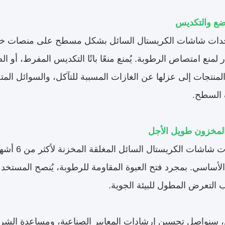
ضع والتكديس
ات شاشات الكريستال السائل بشكل مسطح على منصات خشبي
 لمنع امتصاص الرطوبة. يُمنع منعًا باتًا التكديس المفرط، أو ا
لمنتجات إلى عزلها عن الغازات المسببة للتآكل، والسوائل المتطا
 السطح.
المخزون طويل الأجل
بالنسبة لو
لأساسي. بمجرد فتح العبوة المقاومة للرطوبة، يُنصح المستخد
 التعرض المطول للبيئة الجوية.
 سنواصل تحسين إرشادات المعايير الصناعية، ومساعدة الشركاء