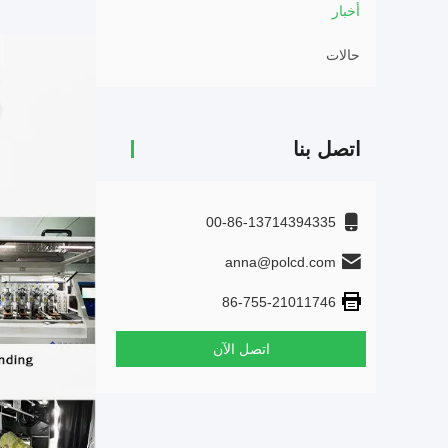
أخبار
حالات
اتصل بنا
00-86-13714394335
anna@polcd.com
86-755-21011746
اتصل الآن