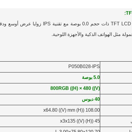
5توفر شاشة TFT LCD ذات حجم 0.0 بوصة 
حمولة مثل الهواتف الذكية والأجهزة اللوحية.
P050B028-IPS
5.0 بوصة
800RGB ((H) × 480 ((V)
40 دبوس
108.00 ((H) x64.80 ((V) mm
45 ((H) x3x135 ((V)
ط
120.70×75.80×3.00ملم