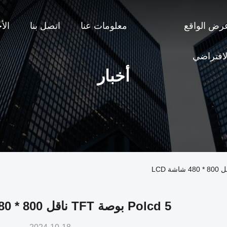
رض الواقع
معلومات عنا
اتصل بنا
الأ
لافتراضي
أخبار
Polcd 5 بوصة TFT ناقل 800 * 480 شاشة LCD