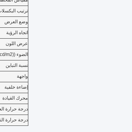
ترتيب البكسلا
وضع العرض
اتجاه الرؤية
عرض اللون
الضوء ((cd/m2)
نسبة التباين
واجهة
إضاءة خلفية
محرك القيادة
درجة حرارة الع
درجة حرارة الت