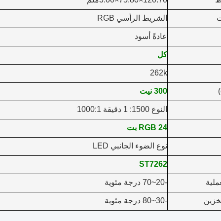
ت
الشريط الرأسي RGB
عادةً أسود
كل
262k
300 نيت
النوع 1500: 1 دقيقة 1000:1
RGB 24 بت
نوع الضوء الجانبي LED
ST7262
ملية
-20~70 درجة مئوية
خزين
-30~80 درجة مئوية