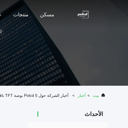
مسكن
منتجات
ع
ا
بيت
>
أخبار
>
أخبار الشركة حول Polcd 5 بوصة TFT ناقل 800 * 480 شاشة LCD
الأحداث