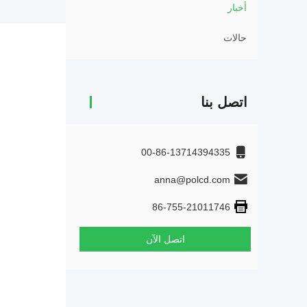
أخبار
حالات
اتصل بنا
00-86-13714394335
anna@polcd.com
86-755-21011746
اتصل الآن