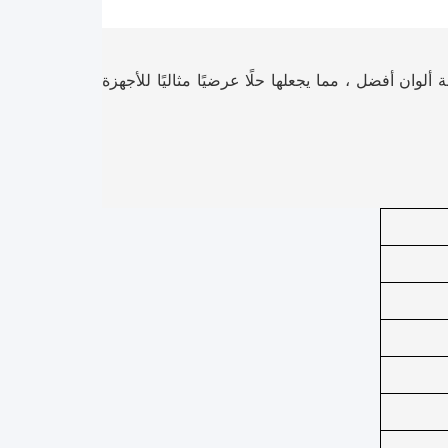
مع تقنية IPS زوايا عرض أوسع ودقة ألوان أفضل ، مما يجعلها حلًا عرضيًا مثاليًا للأجهزة