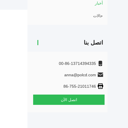
أخبار
حالات
اتصل بنا
00-86-13714394335
anna@polcd.com
86-755-21011746
اتصل الآن