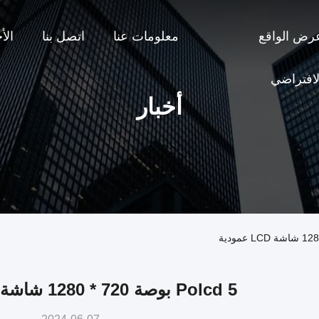
رض الواقع
معلومات عنا
اتصل بنا
الأ
لافتراضي
أخبار
Polcd 5 بوصة 720 * 1280 شاشة LCD عمودية