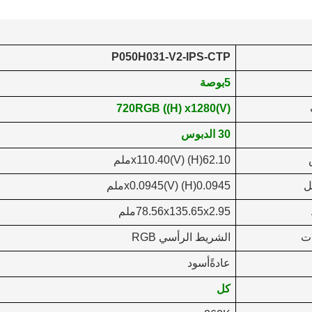
P050H031-V2-IPS-CTP
5
بوصة
720
RGB ((H) x
1280
(V)
0
3
الدبوس
0
62.1
(H) x
(V)
0
110.4
ملم
ل
945
0.0
(H) x
(V)
0945
0.
ملم
2.95ملم
x
135.65
x
78.56
ات
الشريط الرأسي RGB
عادةً
أسود
كل