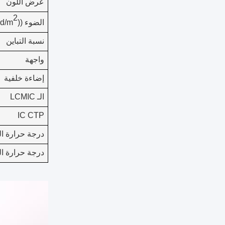
عرض اللون
2
الضوء ((cd/m
نسبة التباين
واجهة
إضاءة خلفية
الـ LCM
IC
IC CTP
درجة حرارة ال
درجة حرارة ال