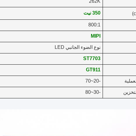
262K
350 نيت
)
8
00:1
MIPI
نوع الضوء الجانبي LED
ST77
03
GT911
عملية
-20~70
تخزين
-30~80