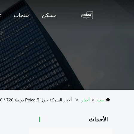
مسكن
منتجات
ع
ا
بيت
>
أخبار
>
أخبار الشركة حول Polcd 5 بوصة 720 * 1280 شاشة LCD عمودية
الأحداث