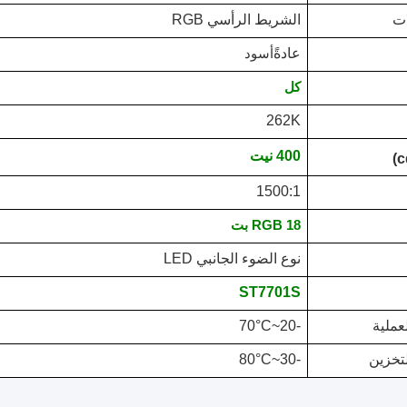
ات
الشريط الرأسي RGB
عادةً
أسود
كل
262K
400 نيت
)
1500
:1
RGB 18 بت
نوع الضوء الجانبي LED
ST7
701S
عملية
-20~70
°C
تخزين
-30~80
°C