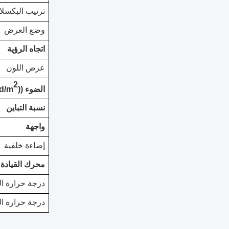
ترتيب البكسل
وضع العرض
اتجاه الرؤية
عرض اللون
2
الضوء ((cd/m
نسبة التباين
واجهة
إضاءة خلفية
محرك القيادة
درجة حرارة ال
درجة حرارة ال