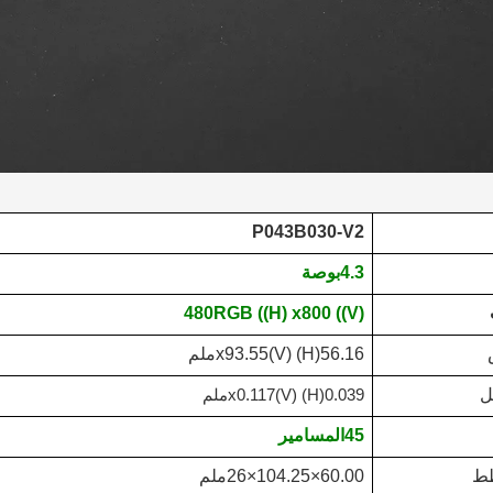
P043B030-V2
4.3
بوصة
480
RGB ((H) x
80
0 ((V)
56.16
(H) x
(V)
93.55
ملم
ل
0.039
(H) x
(V)
0.117
ملم
45
المسامير
طط
60.00×104.25×26
ملم