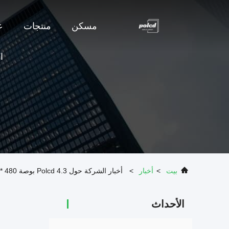
مسكن
منتجات
ع
ا
بيت
>
أخبار
>
أخبار الشركة حول Polcd 4.3 بوصة 480 * 800 IPS شاشة TFT
الأحداث