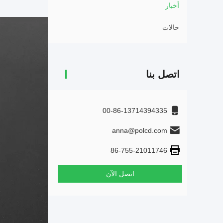
أخبار
حالات
اتصل بنا
00-86-13714394335
anna@polcd.com
86-755-21011746
اتصل الآن