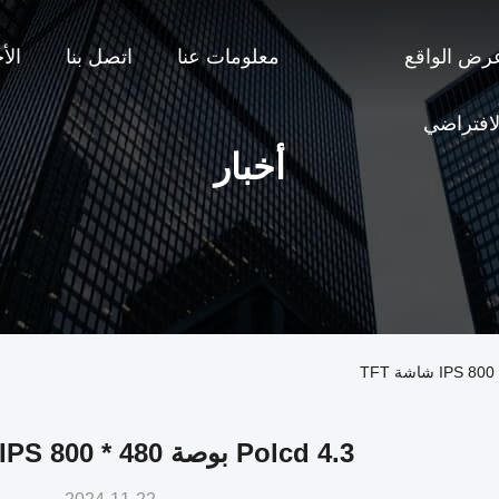
رض الواقع
معلومات عنا
اتصل بنا
الأ
لافتراضي
أخبار
Polcd 4.3 بوصة 480 * 800 IPS شاشة TFT