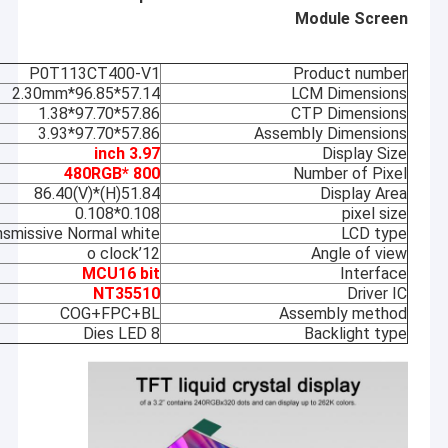
Module Screen
P0T113CT400-V1
Product number
57.14*96.85*2.30mm
LCM Dimensions
57.86*97.70*1.38
CTP Dimensions
57.86*97.70*3.93
Assembly Dimensions
3.97 inch
Display Size
480RGB* 800
Number
of
Pixel
51.84(H)*86.40(V)
Display Area
0.108*0.108
pixel size
nsmissive Normal white
LCD type
12’o clock
A
ngle of view
MCU16 bit
Interface
NT35510
Driver IC
COG+FPC+BL
Assembly method
8 Dies LED
Backlight type