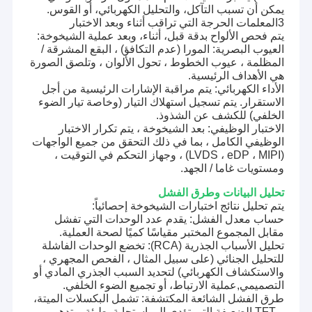
يمكن أن تسبب التآكل، والتحليل الكهربائي، أو القوس.
3المعلمات الحرجة التي تراقب أثناء وبعد الاختبار
يتم فحص الألواح بدقة قبل، أثناء، وبعد عملية الشيخوخة:
العيوب البصرية: المورا (عدم التكافؤ) ، البقع المشرقة /
المظلمة ، عيوب الخطوط ، تحول الألوان ، وتلصق الصورة
هي الأهداف الرئيسية.
الأداء الكهربائي: يتم مراقبة الإشارات الرئيسية من أجل
الاستقرار. يتم تسجيل استهلاك التيار (وخاصة تيار الضوء
الخلفي) للكشف عن الشذوذ.
الاختبار الوظيفي: بعد الشيخوخة ، يتم تكرار الاختبار
الوظيفي الكامل ، بما في ذلك التحقق من جميع الواجهات
(LVDS ، eDP ، MIPI) ، وجهاز التحكم في التوقيت ،
ومستويات غاما / الجهد.
تحليل البيانات وطرق الفشل
يتم تحليل نتائج اختبارات الشيخوخة إحصائياً:
حساب معدل الفشل: يقدم عدد الوحدات التي تفشل
مقابل المجموع المختبر مقياسًا كميًا لصحة العملية.
تحليل الأسباب الجذرية (RCA): تخضع الوحدات الفاشلة
للتحليل الجنائي (على سبيل المثال ، الفحص المجهري ،
والاستكشاف الكهربائي) لتحديد السبب الجذري المادي أو
التصميمي,عملية الارتباط، أو تجميع الضوء الخلفي.
طرق الفشل الشائعة المكتشفة: تشمل البكسلات الميتة،
و TFT الضعيفة التي تؤدي إلى استجابة بطيئة، وتدهور