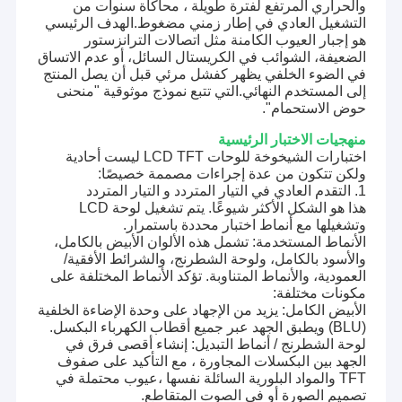
والحراري المرتفع لفترة طويلة ، محاكاة سنوات من
التشغيل العادي في إطار زمني مضغوط.الهدف الرئيسي
هو إجبار العيوب الكامنة مثل اتصالات الترانزستور
الضعيفة، الشوائب في الكريستال السائل، أو عدم الاتساق
في الضوء الخلفي يظهر كفشل مرئي قبل أن يصل المنتج
إلى المستخدم النهائي.التي تتبع نموذج موثوقية "منحنى
حوض الاستحمام".
منهجيات الاختبار الرئيسية
اختبارات الشيخوخة للوحات LCD TFT ليست أحادية
ولكن تتكون من عدة إجراءات مصممة خصيصًا:
1. التقدم العادي في التيار المتردد و التيار المتردد
هذا هو الشكل الأكثر شيوعًا. يتم تشغيل لوحة LCD
وتشغيلها مع أنماط اختبار محددة باستمرار.
الأنماط المستخدمة: تشمل هذه الألوان الأبيض بالكامل،
والأسود بالكامل، ولوحة الشطرنج، والشرائط الأفقية/
العمودية، والأنماط المتناوبة. تؤكد الأنماط المختلفة على
مكونات مختلفة:
الأبيض الكامل: يزيد من الإجهاد على وحدة الإضاءة الخلفية
(BLU) ويطبق الجهد عبر جميع أقطاب الكهرباء البكسل.
لوحة الشطرنج / أنماط التبديل: إنشاء أقصى فرق في
الجهد بين البكسلات المجاورة ، مع التأكيد على صفوف
TFT والمواد البلورية السائلة نفسها ،عيوب محتملة في
تصميم الصورة أو في الصوت المتقاطع.