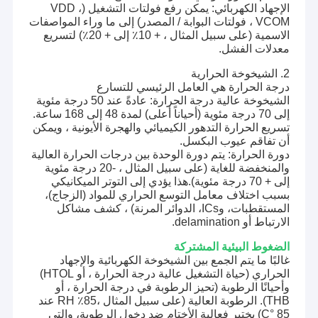
الإجهاد الكهربائي: يمكن رفع فولتات التشغيل (VDD ،
VCOM ، فولتات البوابة / المصدر) إلى ما وراء المواصفات
الاسمية (على سبيل المثال ، + 10٪ إلى + 20٪) لتسريع
معدلات الفشل.
2. الشيخوخة الحرارية
درجة الحرارة هي العامل الرئيسي للتسارع
الشيخوخة عالية درجة الحرارة: عادةً عند 50 درجة مئوية
إلى 70 درجة مئوية (أحياناً أعلى) لمدة 48 إلى 168 ساعة.
تسريع الحرارة التدهور الكيميائي والهجرة الأيونية ، ويمكن
أن تفاقم عيوب البكسل.
دورة الحرارة: يتم دورة الوحدة بين درجات الحرارة العالية
والمنخفضة للغاية (على سبيل المثال ، -20 درجة مئوية
إلى + 70 درجة مئوية).هذا يؤدي إلى التوتر الميكانيكي
بسبب اختلاف معامل التوسع الحراري للمواد (الزجاج)،
المستقطبات، وICs، الدوائر المرنة) ، كشف مشاكل
الارتباط أو delamination.
الضغوط البيئية المشتركة
غالبًا ما يتم الجمع بين الشيخوخة الكهربائية والإجهاد
الحراري (حياة التشغيل عالية درجة الحرارة ، أو HTOL)
وأحيانًا الرطوبة (تحيز الرطوبة في درجة الحرارة ، أو
THB). الرطوبة العالية (على سبيل المثال ،85٪ RH عند
85 °C) يختبر فعالية الأختام ضد دخول الرطوبة، والتي