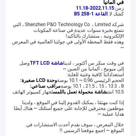
في ألمانيا
زمن:
2022.11.15-11.18
كشك لا.:
القاعة B5 258-1
شركة Shenzhen P&O Technology Co. ، Limited ، التي
تتمتع بخبرة سنوات عديدة في صناعة المكونات
الإلكترونية ، ستشارك بالتأكيد!
وهذه فقط المحطة الأولى في جولتنا العالمية في المعرض
~
في وقت مبكر من أكتوبر ، لدينا
شاشة TFT LCD
وصل
إلى ميونيخ ، ألمانيا من الصين ~
استعداداتنا كافية وغنية للغاية:
الحجم الرئيسي 0.96 ~ 10.1 بوصة
وحدة LCD صغيرة
؛
8 ، 13.3 ، 15 ، 21.5 ، 10.1 بوصة
مراقب صناعي
؛
10.5 انش
شاشة محمولة تعمل باللمس
لجهاز كمبيوتر الهاتف
إذا كنت مهتمًا ، يمكنك القدوم إلينا في الموقع ، ولدينا
موظفين محترفين للإجابة على جميع أسئلتك ~ هناك أيضًا
هدايا عملية ~
خلال المعرض ، سوف نقدم أحدث الاستشارات في
الموقع ~ اجمع موقعنا الرسمي !!