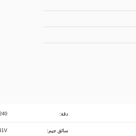
240*320
دقة:
41V
سائق جيم: