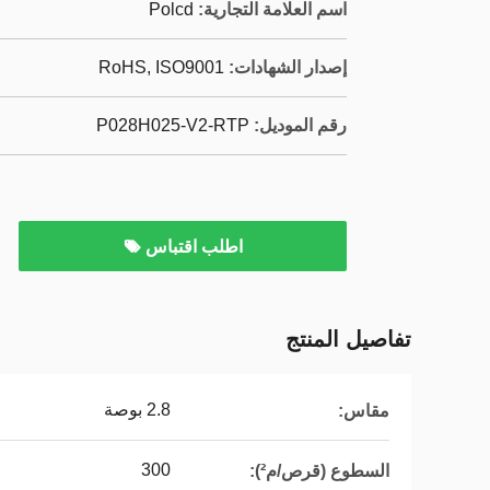
اسم العلامة التجارية:
Polcd
إصدار الشهادات:
RoHS, ISO9001
رقم الموديل:
P028H025-V2-RTP
اطلب اقتباس
تفاصيل المنتج
2.8 بوصة
مقاس:
300
السطوع (قرص/م²):