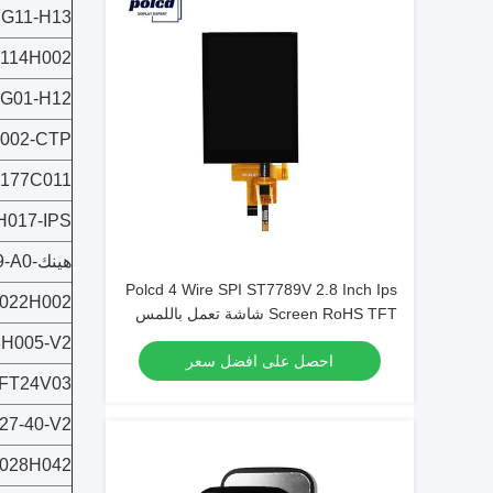
IG11-H13
114H002
IG01-H12
002-CTP
177C011
H017-IPS
هينك-E0213A189-A0
Polcd 4 Wire SPI ST7789V 2.8 Inch Ips
022H002
Screen RoHS TFT شاشة تعمل باللمس
للمنزل
3H005-V2
احصل على افضل سعر
TFT24V03
27-40-V2
028H042