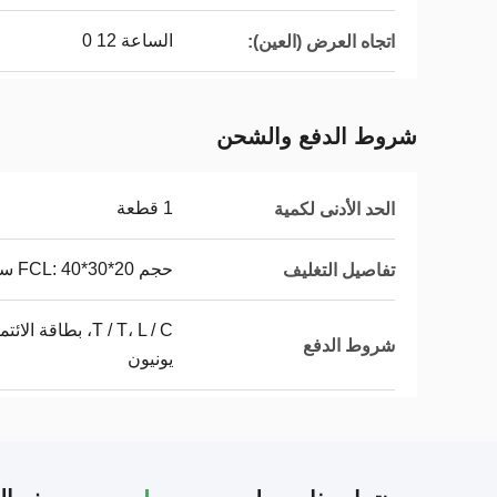
الساعة 12 0
اتجاه العرض (العين):
شروط الدفع والشحن
1 قطعة
الحد الأدنى لكمية
حجم FCL: 40*30*20 سم/تغليف العينة: 20*18*13 سم
تفاصيل التغليف
شروط الدفع
يونيون