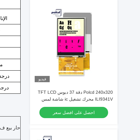
الإن
ن
م
درجة 
فيديو
درجة
Polcd 240x320 دقة 37 دبوس TFT LCD
ILI9341V محرك تشغيل ic شاشة لمس
2.8 بوصة
احصل على افضل سعر
حار بيع ف 