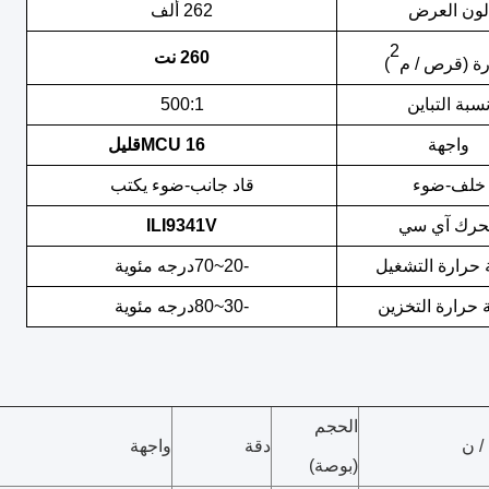
لون العرض
262 ألف
2
260 نت
ارة (قرص / م
)
سبة التباين
00:1
5
واجهة
16
MCU
قليل
خلف
-
ضوء
قاد
جانب
-
ضوء
يكتب
حرك آي سي
ILI9341V
حرارة التشغيل
-
0~
2
0
7
درجه مئوية
 حرارة التخزين
-
30
~
80
درجه مئوية
الحجم
/ ن
دقة
واجهة
(بوصة)