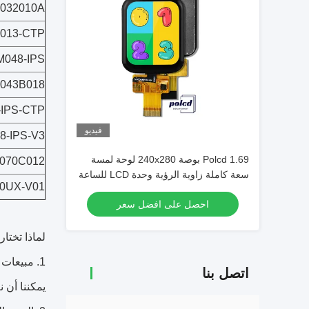
032010A
013-CTP
M048-IPS
043B018
-IPS-CTP
فيديو
8-IPS-V3
Polcd 1.69 بوصة 240x280 لوحة لمسة
070C012
سعة كاملة زاوية الرؤية وحدة LCD للساعة
0UX-V01
الذكية
احصل على افضل سعر
لماذا تختار
1. مبيعات المصنع مباشرة
اتصل بنا
يمكننا أن 