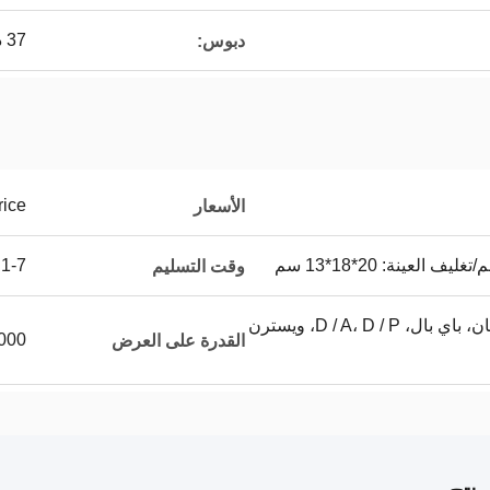
37 دبوس
دبوس:
rice
الأسعار
1-7 أيام عمل
وقت التسليم
T / T، L / C، بطاقة الائتمان، باي بال، D / A، D / P، ويسترن
40.000 قط
القدرة على العرض