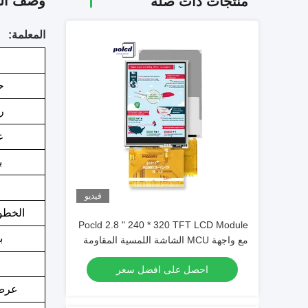
وصف الم
منتجات ذات صله
المعلمة:
ح
ر
ع
ب
فيديو
الخطو
Pocld 2.8 " 240 * 320 TFT LCD Module
ب
مع واجهة MCU الشاشة اللمسية المقاومة
2.8 بوصة LCD Display
احصل على افضل سعر
عرض 