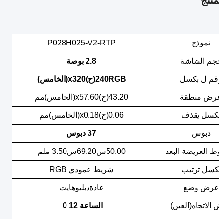
نتج
نموذج
P028H025-V2-RTP
جم الشاشة
8
2.
بوصة
قم
ل
بكسل
RGB(ح)x
240
320
(الخامس)
رض
منطقة
43.20
(ح)x
57.60
(الخامس)
مم
كسل
يقذف
0.06
(ح)x
0.18
(الخامس)
مم
دبوس
37 دبوس
ط العريضة
البعد
50.00
س
69.20
س
3.50 ملم
كسل
ترتيب
شريط عمودي RGB
عرض
وضع
عادة
دبليو
هايت
الاتجاه
(العين)
الساعة 12 0