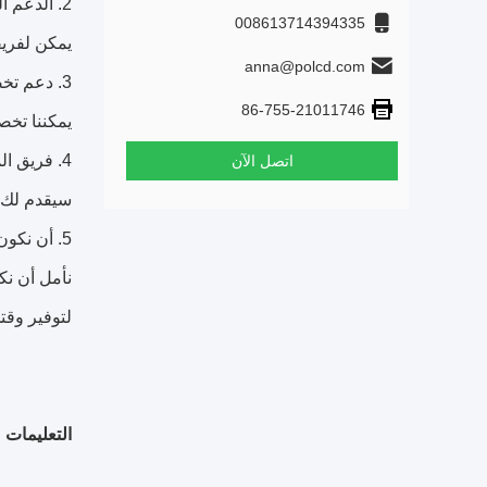
2. الدعم الفني المهني
008613714394335
يمكن لفريق
anna@polcd.com
3. دعم تخصيص OEM/ODM
86-755-21011746
يمكننا تخ
4. فريق المبيعات المحترف
اتصل الآن
سيقدم لك ف
5. أن نكون المورد والوكيل الموثوق به في شنتشن، الصين
نأمل أن نك
لتوفير وقت
التعليمات