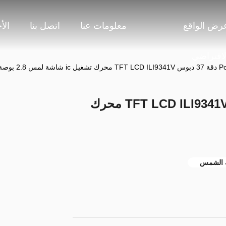
رض الواقع
معلومات عنا
اتصل بنا
الأ
لافتراضي
مس 2.8 بوصة
Polcd 240x320 دقة 37 دبوس TFT LCD ILI9341V محرك